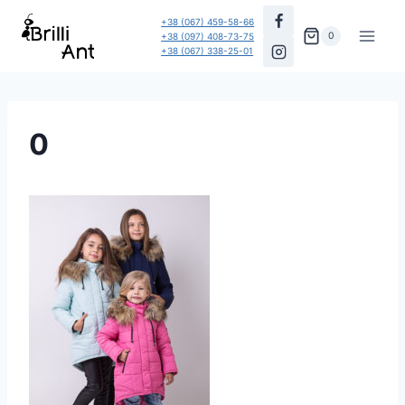
Перейти
+38 (067) 459-58-66
до
0
+38 (097) 408-73-75
+38 (067) 338-25-01
вмісту
0