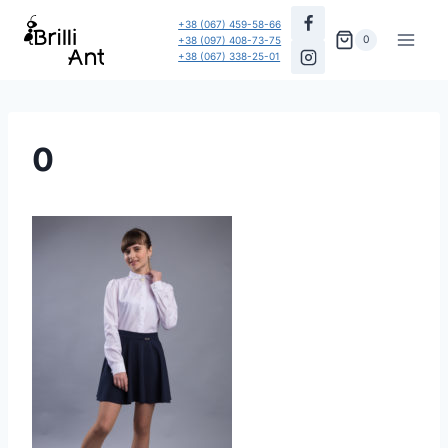
Перейти
+38 (067) 459-58-66
до
0
+38 (097) 408-73-75
+38 (067) 338-25-01
вмісту
0