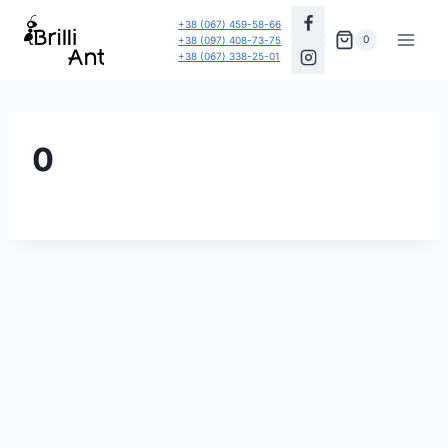
Перейти
+38 (067) 459-58-66
до
0
+38 (097) 408-73-75
+38 (067) 338-25-01
вмісту
0