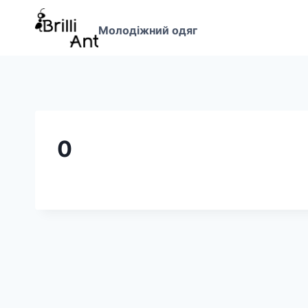
Перейти
до
Молодіжний одяг
вмісту
0