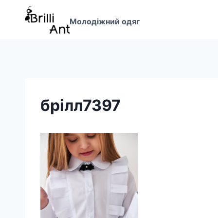
Перейти
до
Молодіжний одяг
вмісту
брілл7397