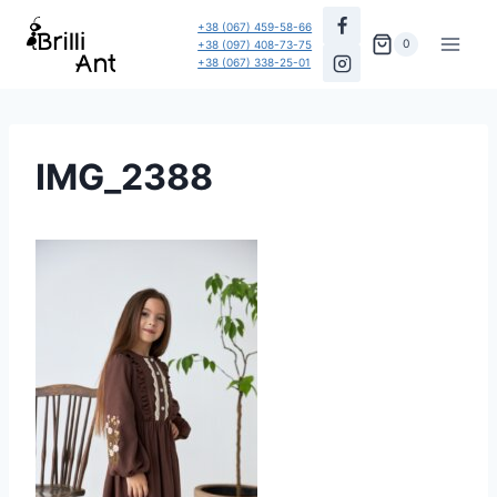
Перейти
+38 (067) 459-58-66
до
0
+38 (097) 408-73-75
+38 (067) 338-25-01
вмісту
IMG_2388