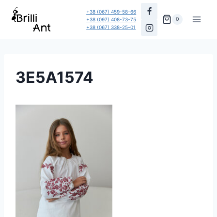
Перейти
+38 (067) 459-58-66
до
0
+38 (097) 408-73-75
+38 (067) 338-25-01
вмісту
3E5A1574