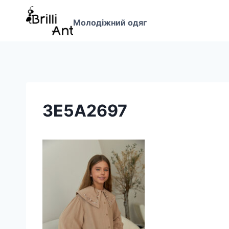
Перейти
до
Молодіжний одяг
вмісту
3E5A2697