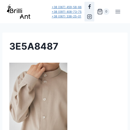
Перейти
+38 (067) 459-58-66
до
0
+38 (097) 408-73-75
+38 (067) 338-25-01
вмісту
3E5A8487