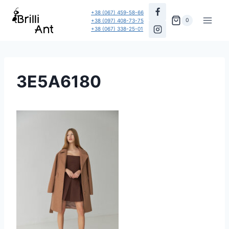
Перейти
+38 (067) 459-58-66
до
0
+38 (097) 408-73-75
+38 (067) 338-25-01
вмісту
3E5A6180