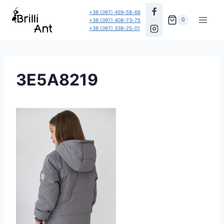
Перейти
+38 (067) 459-58-66
до
0
+38 (097) 408-73-75
+38 (067) 338-25-01
вмісту
3E5A8219