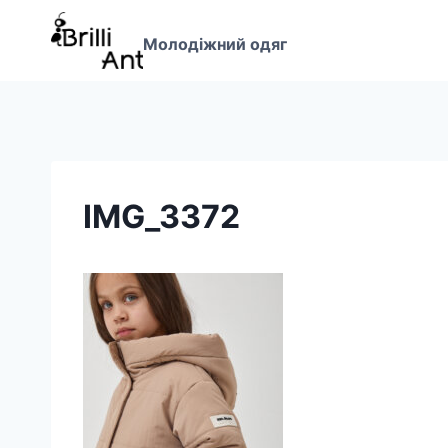
Перейти
до
Молодіжний одяг
вмісту
IMG_3372