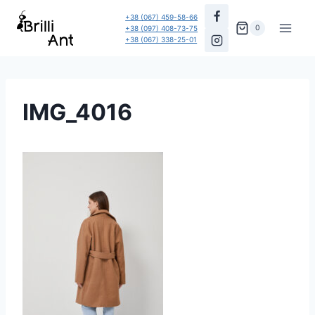
Перейти
+38 (067) 459-58-66
до
0
+38 (097) 408-73-75
+38 (067) 338-25-01
вмісту
IMG_4016