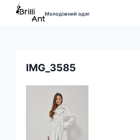
Перейти
до
Молодіжний одяг
вмісту
IMG_3585