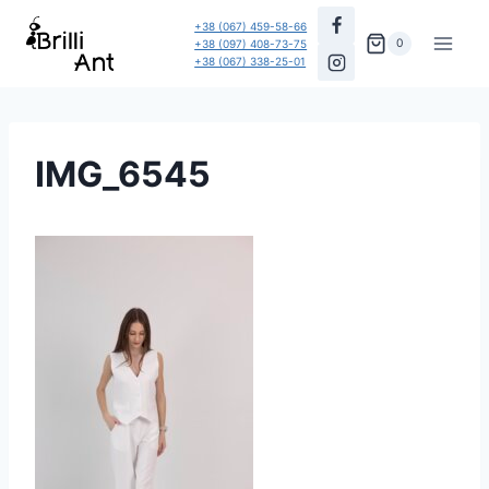
Перейти
+38 (067) 459-58-66
до
0
+38 (097) 408-73-75
+38 (067) 338-25-01
вмісту
IMG_6545