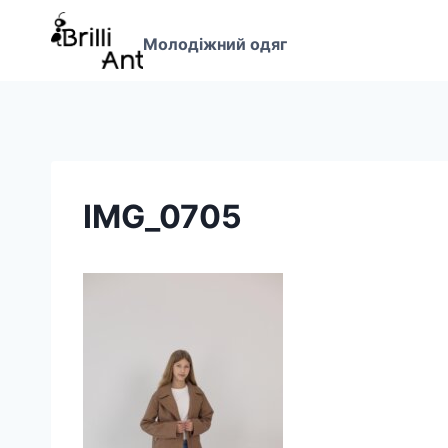
Перейти
до
Молодіжний одяг
вмісту
IMG_0705