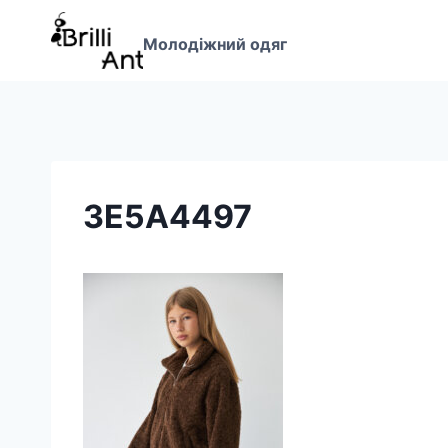
Перейти
до
Молодіжний одяг
вмісту
3E5A4497