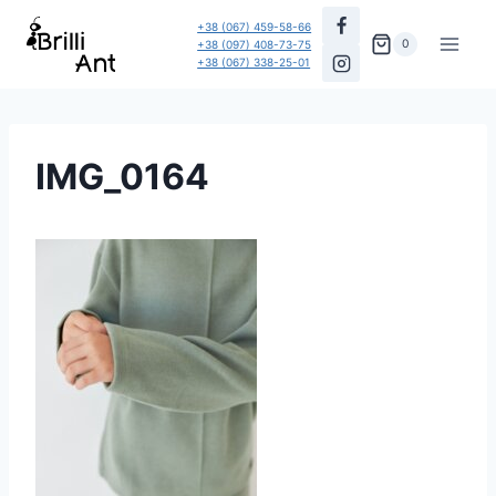
Перейти
+38 (067) 459-58-66
до
0
+38 (097) 408-73-75
+38 (067) 338-25-01
вмісту
IMG_0164