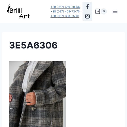
Перейти
+38 (067) 459-58-66
до
0
+38 (097) 408-73-75
+38 (067) 338-25-01
вмісту
3E5A6306