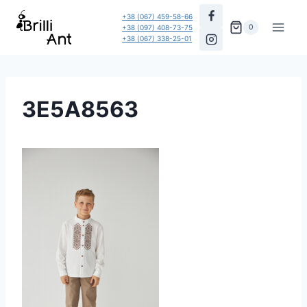
Перейти
+38 (067) 459-58-66
до
0
+38 (097) 408-73-75
+38 (067) 338-25-01
вмісту
3E5A8563