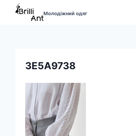
Перейти
до
Молодіжний одяг
вмісту
3E5A9738