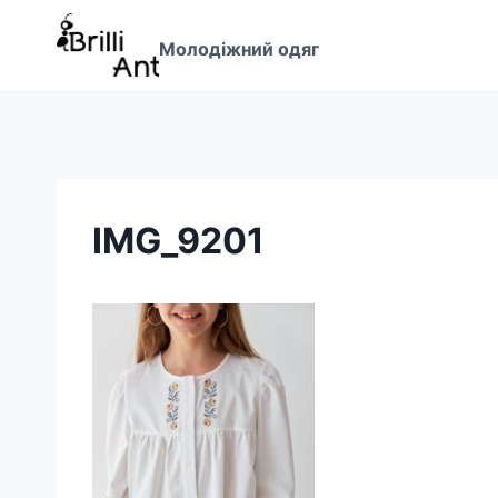
Перейти
до
Молодіжний одяг
вмісту
IMG_9201