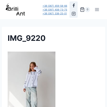
Перейти
+38 (067) 459-58-66
до
0
+38 (097) 408-73-75
+38 (067) 338-25-01
вмісту
IMG_9220