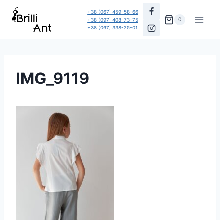
Перейти
+38 (067) 459-58-66
до
0
+38 (097) 408-73-75
+38 (067) 338-25-01
вмісту
IMG_9119