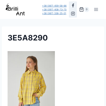
Перейти
+38 (067) 459-58-66
до
0
+38 (097) 408-73-75
+38 (067) 338-25-01
вмісту
3E5A8290