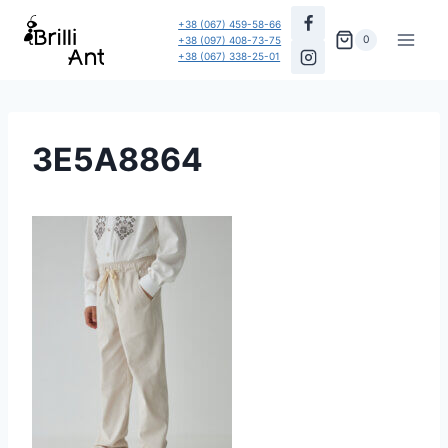
Перейти
+38 (067) 459-58-66
до
0
+38 (097) 408-73-75
+38 (067) 338-25-01
вмісту
3E5A8864