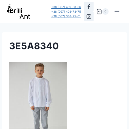
Перейти
+38 (067) 459-58-66
до
0
+38 (097) 408-73-75
+38 (067) 338-25-01
вмісту
3E5A8340