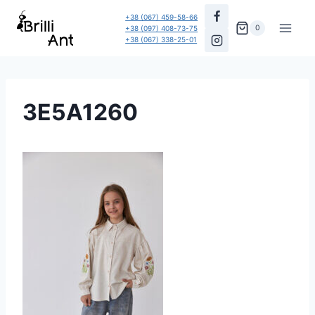
Перейти
+38 (067) 459-58-66
до
0
+38 (097) 408-73-75
+38 (067) 338-25-01
вмісту
3E5A1260