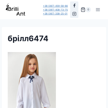
Перейти
+38 (067) 459-58-66
до
0
+38 (097) 408-73-75
+38 (067) 338-25-01
вмісту
брілл6474