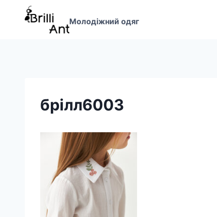
Перейти
до
Молодіжний одяг
вмісту
брілл6003