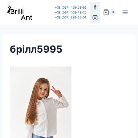
Перейти
+38 (067) 459-58-66
до
0
+38 (097) 408-73-75
+38 (067) 338-25-01
вмісту
брілл5995