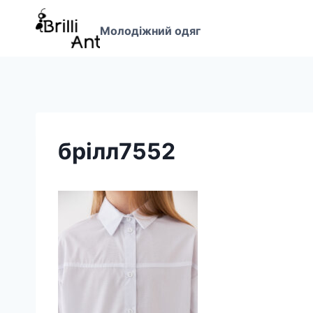
Перейти
до
Молодіжний одяг
вмісту
брілл7552