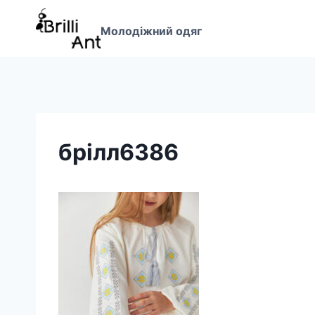
Перейти
до
Молодіжний одяг
вмісту
брілл6386