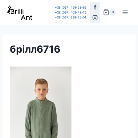
Перейти
+38 (067) 459-58-66
до
0
+38 (097) 408-73-75
+38 (067) 338-25-01
вмісту
брілл6716