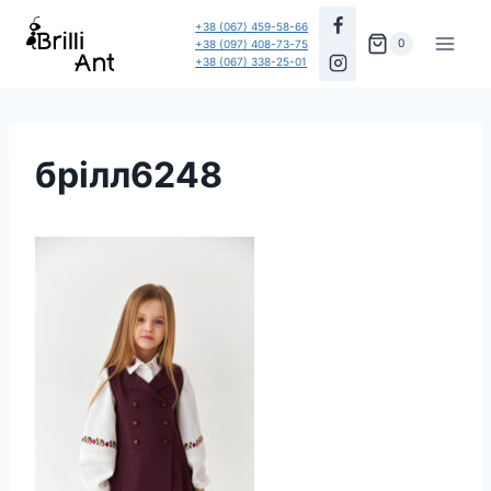
Перейти
+38 (067) 459-58-66
до
0
+38 (097) 408-73-75
+38 (067) 338-25-01
вмісту
брілл6248