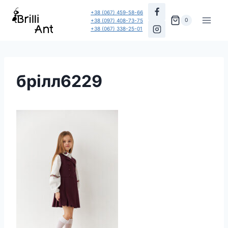
Перейти
+38 (067) 459-58-66
до
0
+38 (097) 408-73-75
+38 (067) 338-25-01
вмісту
брілл6229