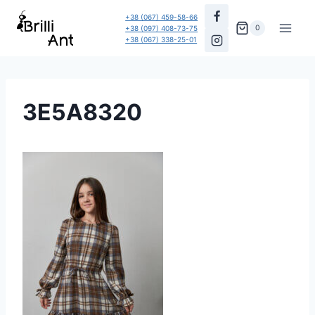
Перейти
+38 (067) 459-58-66
до
0
+38 (097) 408-73-75
+38 (067) 338-25-01
вмісту
3E5A8320