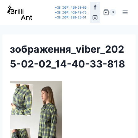
Перейти
+38 (067) 459-58-66
до
0
+38 (097) 408-73-75
+38 (067) 338-25-01
вмісту
зображення_viber_202
5-02-02_14-40-33-818