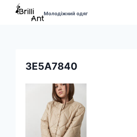
Перейти
до
Молодіжний одяг
вмісту
3E5A7840