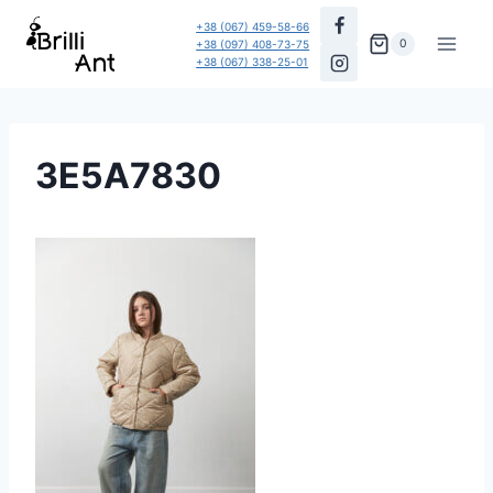
Перейти
+38 (067) 459-58-66
до
0
+38 (097) 408-73-75
+38 (067) 338-25-01
вмісту
3E5A7830