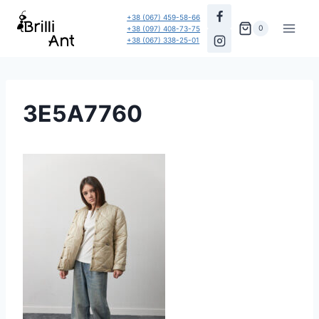
Перейти
+38 (067) 459-58-66
до
0
+38 (097) 408-73-75
+38 (067) 338-25-01
вмісту
3E5A7760