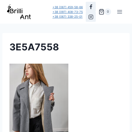
Перейти
+38 (067) 459-58-66
до
0
+38 (097) 408-73-75
+38 (067) 338-25-01
вмісту
3E5A7558