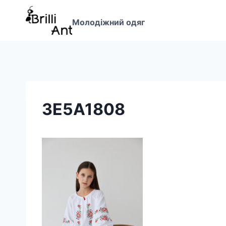
Перейти
до
Молодіжний одяг
вмісту
3E5A1808