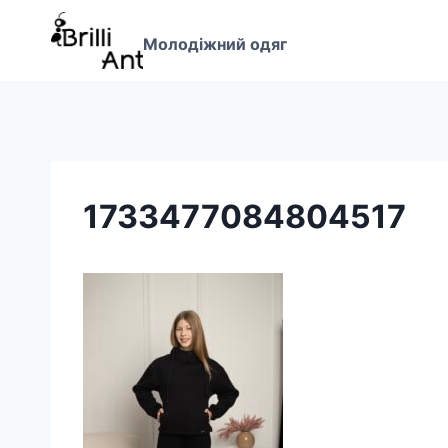
Перейти
до
Молодіжний одяг
вмісту
1733477084804517