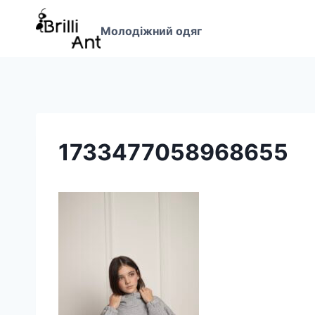
Перейти
до
Молодіжний одяг
вмісту
1733477058968655