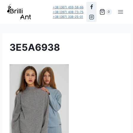
Перейти
+38 (067) 459-58-66
до
0
+38 (097) 408-73-75
+38 (067) 338-25-01
вмісту
3E5A6938