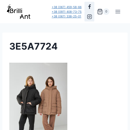
Перейти
+38 (067) 459-58-66
до
0
+38 (097) 408-73-75
+38 (067) 338-25-01
вмісту
3E5A7724