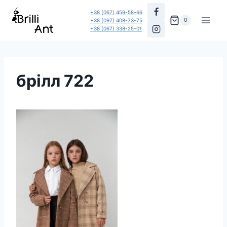
Перейти
+38 (067) 459-58-66
до
0
+38 (097) 408-73-75
+38 (067) 338-25-01
вмісту
брілл 722