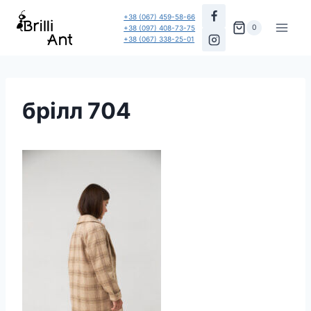
Перейти
+38 (067) 459-58-66
до
0
+38 (097) 408-73-75
+38 (067) 338-25-01
вмісту
брілл 704