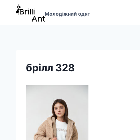
Перейти
до
Молодіжний одяг
вмісту
брілл 328